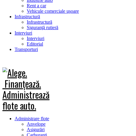
Industrie auto
Rent a car
Vehicule comerciale uşoare
Infrastructură
Infrastructură
Siguranţă rutieră
Interviuri
Interviuri
Editorial
Transporturi
Administrare flote
Anvelope
Asigurări
Carburanţi