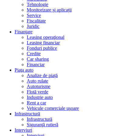
Tehnologie
Monitorizare și aplicații
Service
Fiscalitate
Juridic
Finanţare
Leasing operaţional
Leasing financiar
Fonduri publice
Credite
Car sharing
Financiar
Piaţa auto
Analize de piață
Auto rulate
Autoturisme
Flotă verde
Industrie auto
Rent a car
Vehicule comerciale uşoare
Infrastructură
Infrastructură
Siguranţă rutieră
Interviuri
Interviuri