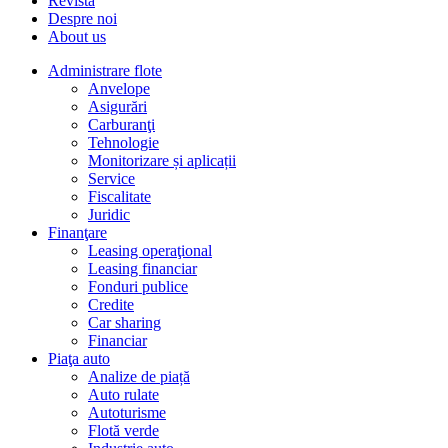
Revista
Despre noi
About us
Administrare flote
Anvelope
Asigurări
Carburanţi
Tehnologie
Monitorizare și aplicații
Service
Fiscalitate
Juridic
Finanţare
Leasing operaţional
Leasing financiar
Fonduri publice
Credite
Car sharing
Financiar
Piaţa auto
Analize de piață
Auto rulate
Autoturisme
Flotă verde