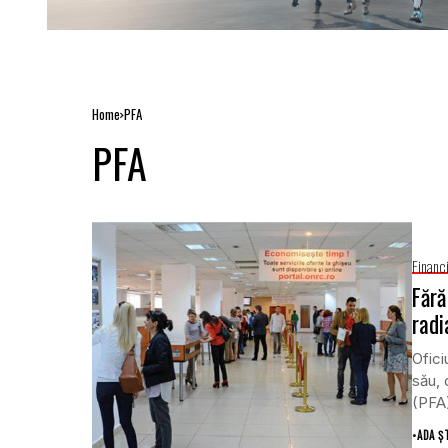
Home
PFA
PFA
Financ
Fără
radi
Ofici
său, 
(PFA)
•
ADA Ș