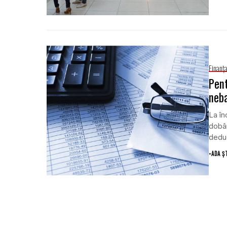
Finanţ
Pent
neb
La în
dobân
deduc
•
ADA Ș