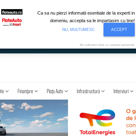
Ca sa nu pierzi informatii esentiale de la experti in
domeniu, accepta sa le impartasim cu tine!
NU, MULTUMESC
ACCEPT
Nu colectam date cu caracter personal.
ote
Finanţare
Piaţa Auto
Infrastructură
Interviuri