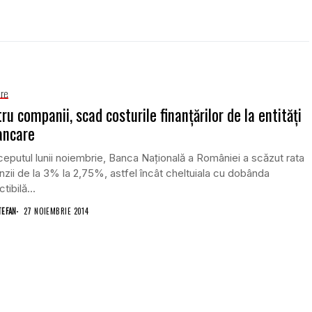
are
ru companii, scad costurile finanţărilor de la entităţi
ancare
ceputul lunii noiembrie, Banca Naţională a României a scăzut rata
zii de la 3% la 2,75%, astfel încât cheltuiala cu dobânda
tibilă...
TEFAN
27 NOIEMBRIE 2014