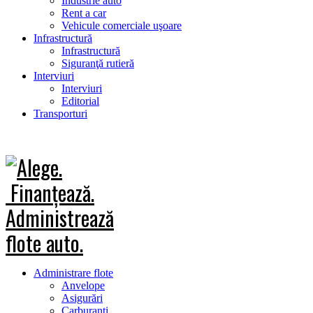
Industrie auto
Rent a car
Vehicule comerciale uşoare
Infrastructură
Infrastructură
Siguranţă rutieră
Interviuri
Interviuri
Editorial
Transporturi
Administrare flote
Anvelope
Asigurări
Carburanţi