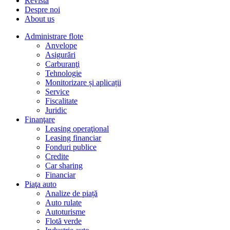
Revista
Despre noi
About us
Administrare flote
Anvelope
Asigurări
Carburanţi
Tehnologie
Monitorizare și aplicații
Service
Fiscalitate
Juridic
Finanţare
Leasing operaţional
Leasing financiar
Fonduri publice
Credite
Car sharing
Financiar
Piaţa auto
Analize de piață
Auto rulate
Autoturisme
Flotă verde