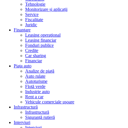
Tehnologie
Monitorizare și aplicații
Service
Fiscalitate
Juridic
Finanţare
Leasing operaţional
Leasing financiar
Fonduri publice
Credite
Car sharing
Financiar
Piaţa auto
Analize de piață
Auto rulate
Autoturisme
Flotă verde
Industrie auto
Rent a car
Vehicule comerciale uşoare
Infrastructură
Infrastructură
Siguranţă rutieră
Interviuri
Interviuri