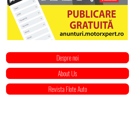
Despre noi
About Us
Revista Flote Auto