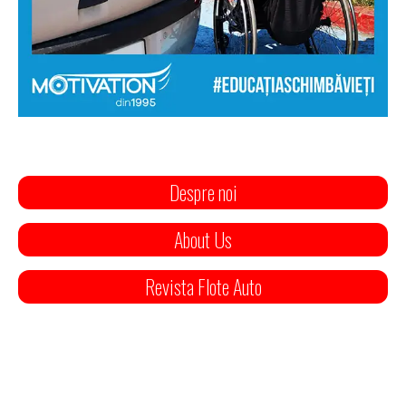
Despre noi
About Us
Revista Flote Auto