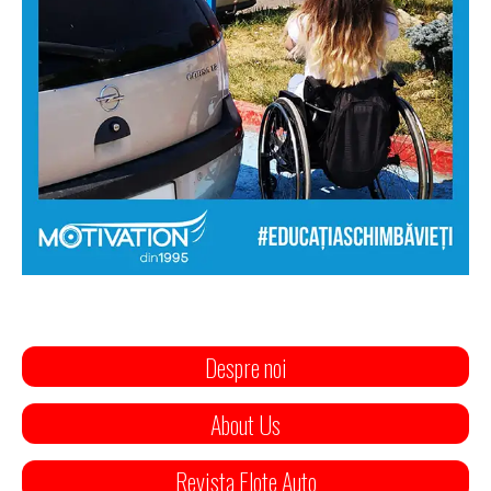
Despre noi
About Us
Revista Flote Auto