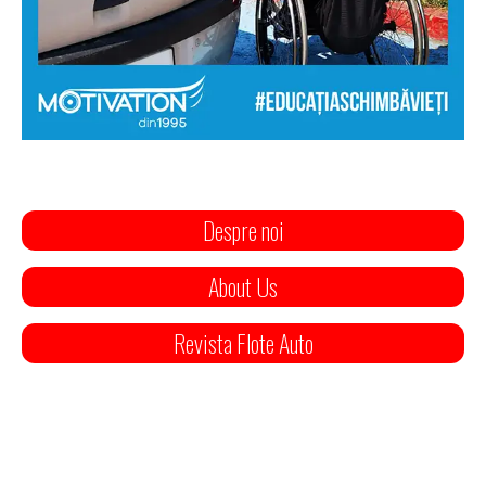
Despre noi
About Us
Revista Flote Auto