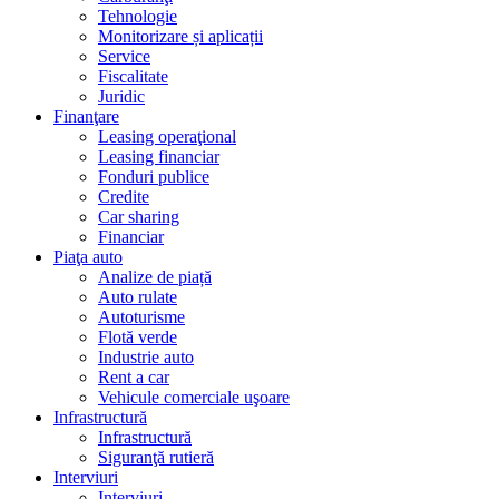
Tehnologie
Monitorizare și aplicații
Service
Fiscalitate
Juridic
Finanţare
Leasing operaţional
Leasing financiar
Fonduri publice
Credite
Car sharing
Financiar
Piaţa auto
Analize de piață
Auto rulate
Autoturisme
Flotă verde
Industrie auto
Rent a car
Vehicule comerciale uşoare
Infrastructură
Infrastructură
Siguranţă rutieră
Interviuri
Interviuri