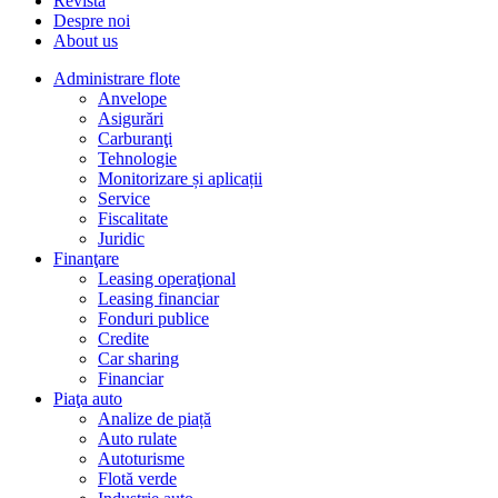
Revista
Despre noi
About us
Administrare flote
Anvelope
Asigurări
Carburanţi
Tehnologie
Monitorizare și aplicații
Service
Fiscalitate
Juridic
Finanţare
Leasing operaţional
Leasing financiar
Fonduri publice
Credite
Car sharing
Financiar
Piaţa auto
Analize de piață
Auto rulate
Autoturisme
Flotă verde