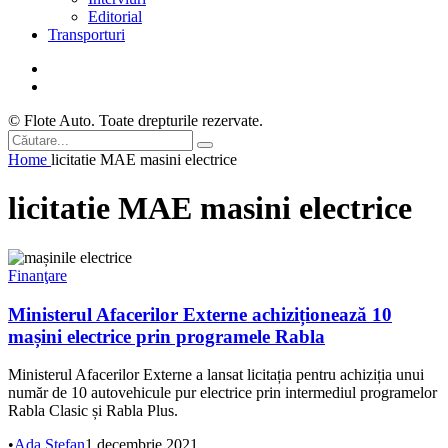
Editorial
Transporturi
© Flote Auto. Toate drepturile rezervate.
Home
licitatie MAE masini electrice
licitatie MAE masini electrice
Finanţare
Ministerul Afacerilor Externe achiziționează 10
mașini electrice prin programele Rabla
Ministerul Afacerilor Externe a lansat licitația pentru achiziția unui
număr de 10 autovehicule pur electrice prin intermediul programelor
Rabla Clasic și Rabla Plus.
•
Ada Ștefan
1 decembrie 2021