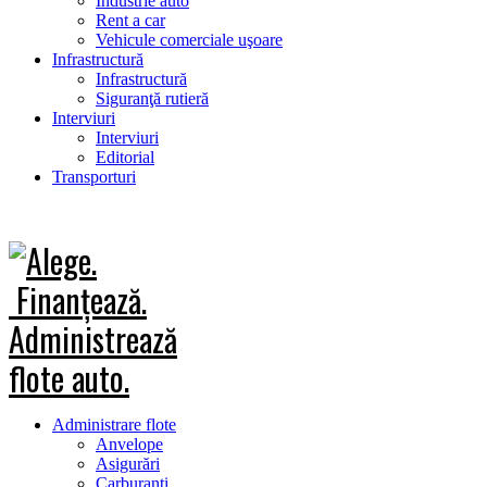
Industrie auto
Rent a car
Vehicule comerciale uşoare
Infrastructură
Infrastructură
Siguranţă rutieră
Interviuri
Interviuri
Editorial
Transporturi
Administrare flote
Anvelope
Asigurări
Carburanţi