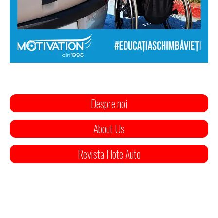
Despre noi
About Us
Revista Flote Auto