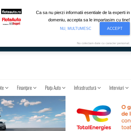
Ca sa nu pierzi informatii esentiale de la experti in
domeniu, accepta sa le impartasim cu tine!
NU, MULTUMESC
ACCEPT
Nu colectam date cu caracter personal.
ote
Finanţare
Piaţa Auto
Infrastructură
Interviuri