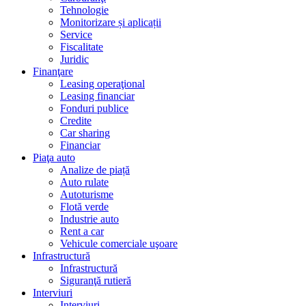
Tehnologie
Monitorizare și aplicații
Service
Fiscalitate
Juridic
Finanţare
Leasing operaţional
Leasing financiar
Fonduri publice
Credite
Car sharing
Financiar
Piaţa auto
Analize de piață
Auto rulate
Autoturisme
Flotă verde
Industrie auto
Rent a car
Vehicule comerciale uşoare
Infrastructură
Infrastructură
Siguranţă rutieră
Interviuri
Interviuri