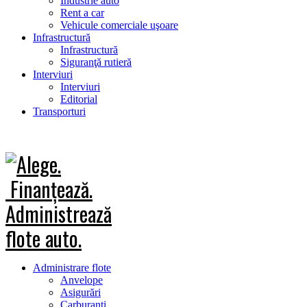
Industrie auto
Rent a car
Vehicule comerciale uşoare
Infrastructură
Infrastructură
Siguranţă rutieră
Interviuri
Interviuri
Editorial
Transporturi
Administrare flote
Anvelope
Asigurări
Carburanţi