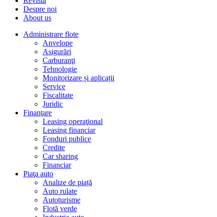
Revista
Despre noi
About us
Administrare flote
Anvelope
Asigurări
Carburanţi
Tehnologie
Monitorizare și aplicații
Service
Fiscalitate
Juridic
Finanţare
Leasing operaţional
Leasing financiar
Fonduri publice
Credite
Car sharing
Financiar
Piaţa auto
Analize de piață
Auto rulate
Autoturisme
Flotă verde