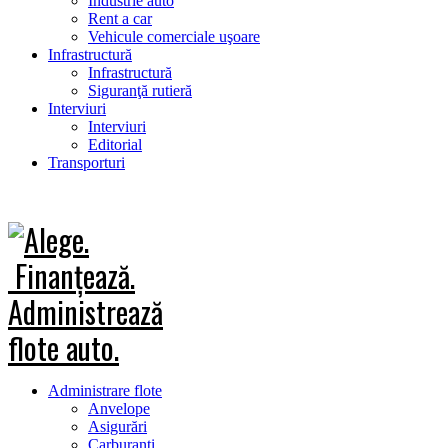
Industrie auto
Rent a car
Vehicule comerciale uşoare
Infrastructură
Infrastructură
Siguranţă rutieră
Interviuri
Interviuri
Editorial
Transporturi
Administrare flote
Anvelope
Asigurări
Carburanţi