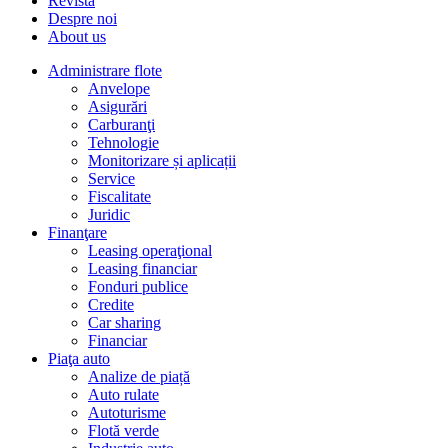
Revista
Despre noi
About us
Administrare flote
Anvelope
Asigurări
Carburanţi
Tehnologie
Monitorizare și aplicații
Service
Fiscalitate
Juridic
Finanţare
Leasing operaţional
Leasing financiar
Fonduri publice
Credite
Car sharing
Financiar
Piaţa auto
Analize de piață
Auto rulate
Autoturisme
Flotă verde