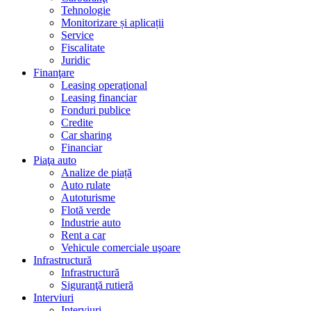
Tehnologie
Monitorizare și aplicații
Service
Fiscalitate
Juridic
Finanţare
Leasing operaţional
Leasing financiar
Fonduri publice
Credite
Car sharing
Financiar
Piaţa auto
Analize de piață
Auto rulate
Autoturisme
Flotă verde
Industrie auto
Rent a car
Vehicule comerciale uşoare
Infrastructură
Infrastructură
Siguranţă rutieră
Interviuri
Interviuri