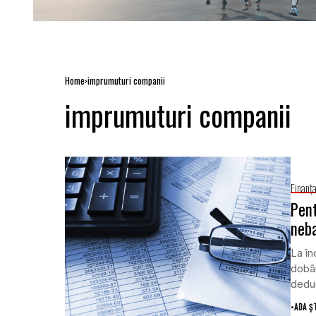
Home
imprumuturi companii
imprumuturi companii
Finanţ
Pent
neb
La în
dobân
deduc
•
ADA Ș