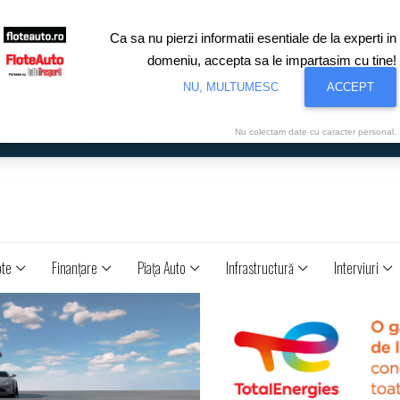
Ca sa nu pierzi informatii esentiale de la experti in
domeniu, accepta sa le impartasim cu tine!
NU, MULTUMESC
ACCEPT
Nu colectam date cu caracter personal.
ote
Finanţare
Piaţa Auto
Infrastructură
Interviuri