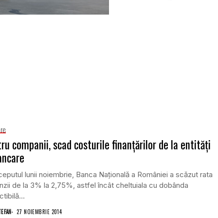
are
ru companii, scad costurile finanţărilor de la entităţi
ancare
ceputul lunii noiembrie, Banca Naţională a României a scăzut rata
zii de la 3% la 2,75%, astfel încât cheltuiala cu dobânda
tibilă...
TEFAN
27 NOIEMBRIE 2014