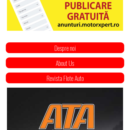
Despre noi
About Us
Revista Flote Auto