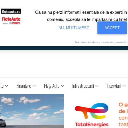
Ca sa nu pierzi informatii esentiale de la experti in
domeniu, accepta sa le impartasim cu tine!
NU, MULTUMESC
ACCEPT
Nu colectam date cu caracter personal.
ote
Finanţare
Piaţa Auto
Infrastructură
Interviuri