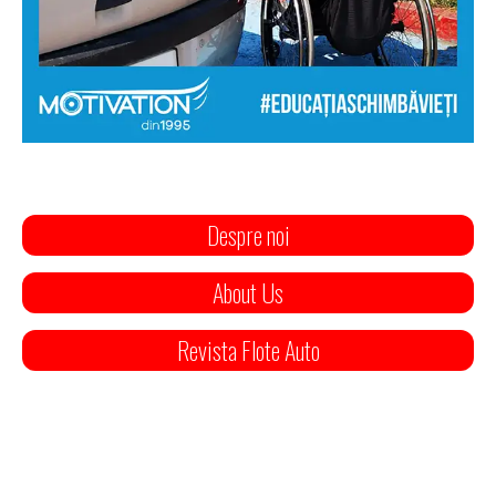
Despre noi
About Us
Revista Flote Auto