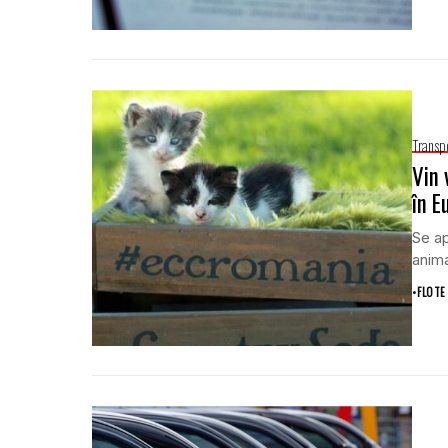
Transp
Vin 
în E
Se ap
anima
•
FLOTE