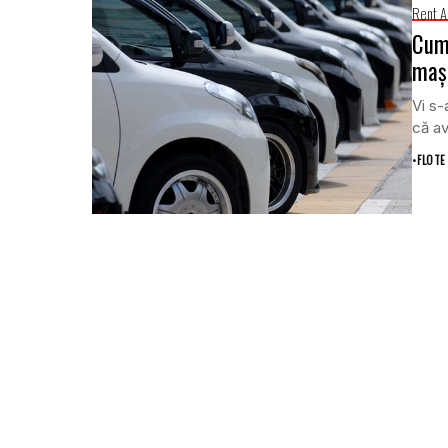
Rent A
Cum 
maşi
Vi s-
că av
•
FLOTE