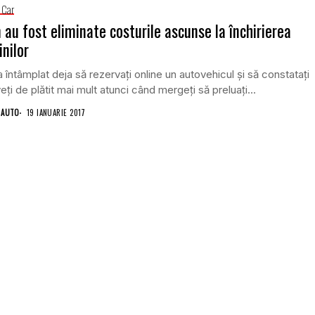
 Car
au fost eliminate costurile ascunse la închirierea
nilor
a întâmplat deja să rezervaţi online un autovehicul şi să constataţi
eţi de plătit mai mult atunci când mergeţi să preluaţi...
 AUTO
19 IANUARIE 2017