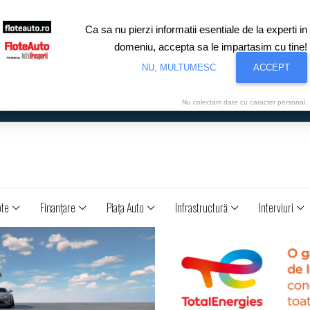
Ca sa nu pierzi informatii esentiale de la experti in
domeniu, accepta sa le impartasim cu tine!
NU, MULTUMESC
ACCEPT
Nu colectam date cu caracter personal.
ote
Finanţare
Piaţa Auto
Infrastructură
Interviuri