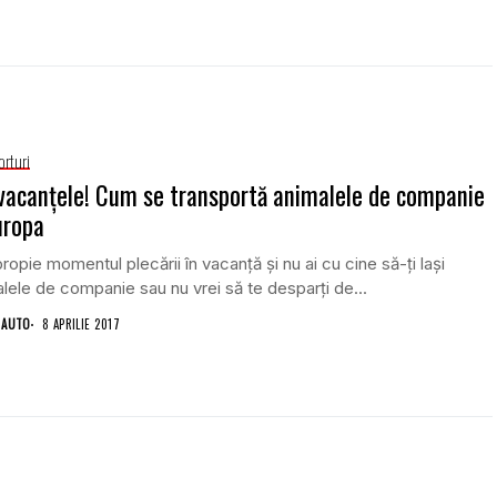
orturi
vacanţele! Cum se transportă animalele de companie
uropa
ropie momentul plecării în vacanţă şi nu ai cu cine să-ţi laşi
lele de companie sau nu vrei să te desparţi de...
 AUTO
8 APRILIE 2017