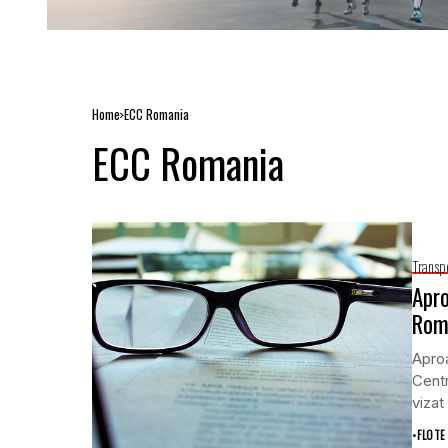
Home
ECC Romania
ECC Romania
Transp
Apro
Româ
Aproa
Cent
vizat
•
FLOTE