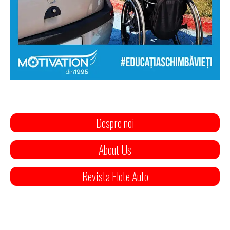
Despre noi
About Us
Revista Flote Auto