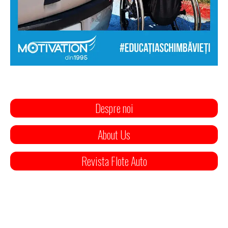
Despre noi
About Us
Revista Flote Auto