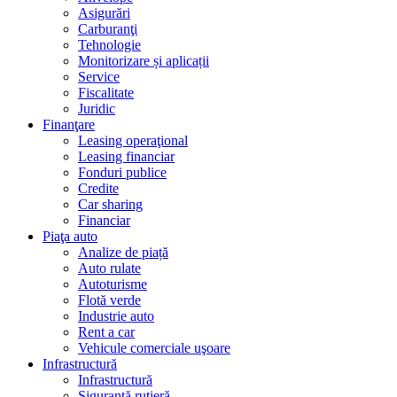
Asigurări
Carburanţi
Tehnologie
Monitorizare și aplicații
Service
Fiscalitate
Juridic
Finanţare
Leasing operaţional
Leasing financiar
Fonduri publice
Credite
Car sharing
Financiar
Piaţa auto
Analize de piață
Auto rulate
Autoturisme
Flotă verde
Industrie auto
Rent a car
Vehicule comerciale uşoare
Infrastructură
Infrastructură
Siguranţă rutieră