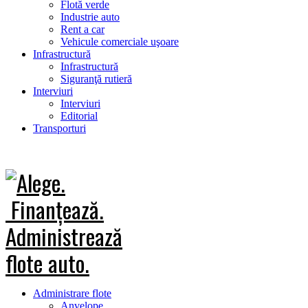
Flotă verde
Industrie auto
Rent a car
Vehicule comerciale uşoare
Infrastructură
Infrastructură
Siguranţă rutieră
Interviuri
Interviuri
Editorial
Transporturi
Administrare flote
Anvelope