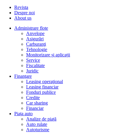
Revista
Despre noi
About us
Administrare flote
Anvelope
Asigurări
Carburanţi
Tehnologie
Monitorizare și aplicații
Service
Fiscalitate
Juridic
Finanţare
Leasing operaţional
Leasing financiar
Fonduri publice
Credite
Car sharing
Financiar
Piaţa auto
Analize de piață
Auto rulate
Autoturisme