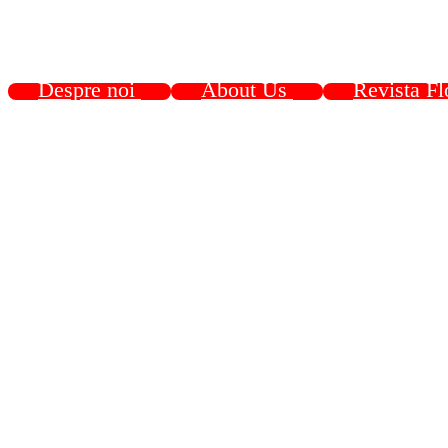
Despre noi
About Us
Revista Fl