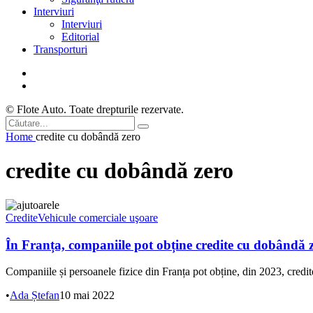
Interviuri
Interviuri
Editorial
Transporturi
© Flote Auto. Toate drepturile rezervate.
Home
credite cu dobândă zero
credite cu dobândă zero
Credite
Vehicule comerciale uşoare
În Franța, companiile pot obține credite cu dobândă zer
Companiile și persoanele fizice din Franța pot obține, din 2023, credite
•
Ada Ștefan
10 mai 2022