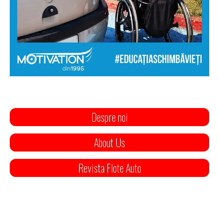
Despre noi
About Us
Revista Flote Auto