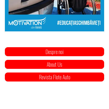
Despre noi
About Us
Revista Flote Auto