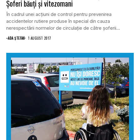
Şoferi băuţi şi vitezomani
În cadrul unei acţiuni de control pentru prevenirea
accidentelor rutiere produse în special din cauza
nerespectării normelor de circulaţie de către şoferii
maşinilor...
•
ADA ȘTEFAN
1 AUGUST 2017