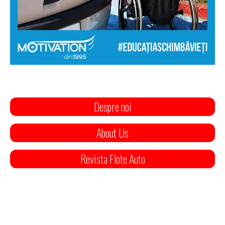
Despre noi
About Us
Revista Flote Auto