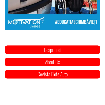
Despre noi
About Us
Revista Flote Auto