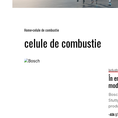
Home
celule de combustie
celule de combustie
Indust
În e
modu
Bosch
Stutt
produ
•
ADA Ș