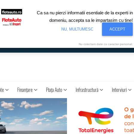
Ca sa nu pierzi informatii esentiale de la experti in
domeniu, accepta sa le impartasim cu tine!
NU, MULTUMESC
ACCEPT
Nu colectam date cu caracter personal.
ote
Finanţare
Piaţa Auto
Infrastructură
Interviuri