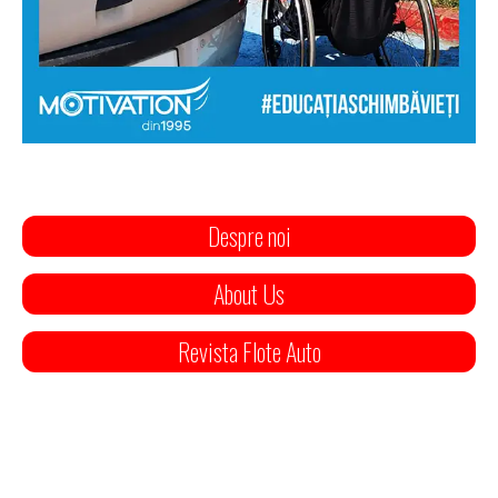
Despre noi
About Us
Revista Flote Auto