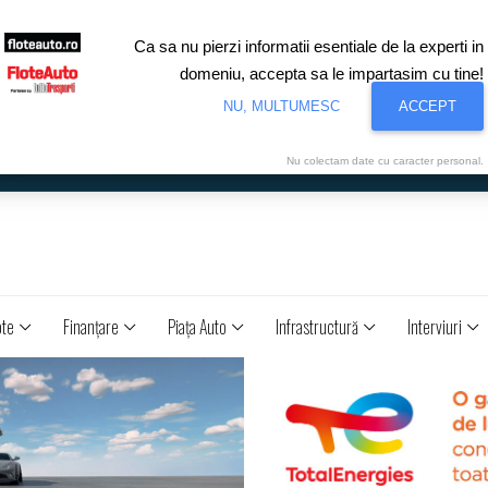
Ca sa nu pierzi informatii esentiale de la experti in
domeniu, accepta sa le impartasim cu tine!
NU, MULTUMESC
ACCEPT
Nu colectam date cu caracter personal.
ote
Finanţare
Piaţa Auto
Infrastructură
Interviuri