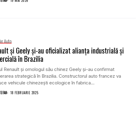
TEFAN
19 MAI 2026
rie Auto
ult și Geely și-au oficializat alianța industrială și
rcială în Brazilia
l Renault și omologul său chinez Geely și-au confirmat
rarea strategică în Brazilia. Constructorul auto francez va
ce vehicule chinezești ecologice în fabrica...
TEFAN
18 FEBRUARIE 2025