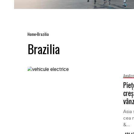
Home
Brazilia
Brazilia
Analiz
Pieț
creș
vânz
Asia 
cea m
&...