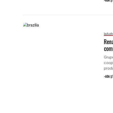
•
ADA Ș
Indust
Rena
come
Grupu
coope
produ
•
ADA Ș