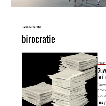
Home
birocratie
birocratie
Transp
Guve
la î
Guver
proce
docum
•
ADA Ș