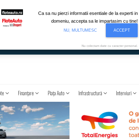
Ca sa nu pierzi informatii esentiale de la experti in
domeniu, accepta sa le impartasim cu tine!
NU, MULTUMESC
ACCEPT
Nu colectam date cu caracter personal.
ote
Finanţare
Piaţa Auto
Infrastructură
Interviuri