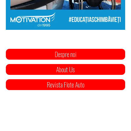
Despre noi
About Us
Revista Flote Auto