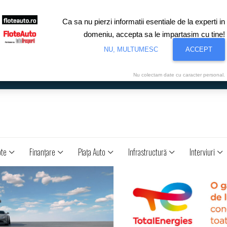
Ca sa nu pierzi informatii esentiale de la experti in
domeniu, accepta sa le impartasim cu tine!
NU, MULTUMESC
ACCEPT
Nu colectam date cu caracter personal.
ote
Finanţare
Piaţa Auto
Infrastructură
Interviuri