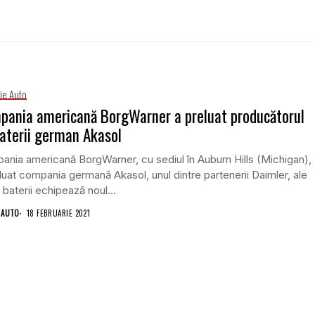
rie Auto
pania americană BorgWarner a preluat producătorul
aterii german Akasol
nia americană BorgWarner, cu sediul în Auburn Hills (Michigan),
luat compania germană Akasol, unul dintre partenerii Daimler, ale
 baterii echipează noul...
 AUTO
18 FEBRUARIE 2021