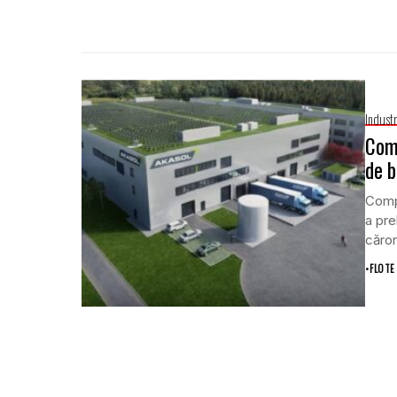
Indust
Com
de b
Compa
a pre
căror
•
FLOTE