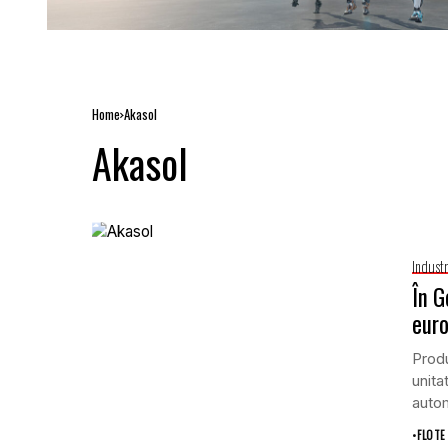
Home
Akasol
Akasol
Indust
În G
euro
Produ
unita
autom
•
FLOTE