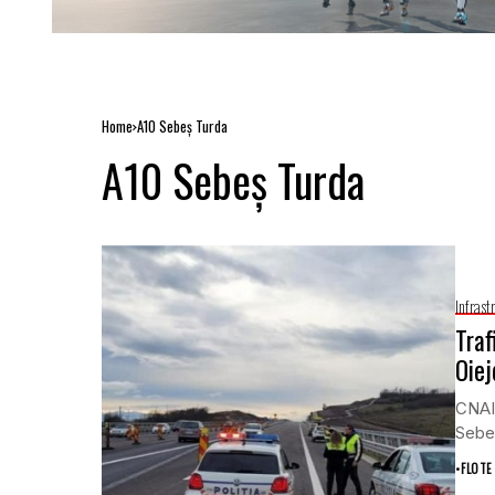
Home
A10 Sebeș Turda
A10 Sebeș Turda
Infrast
Traf
Oiej
CNAIR
Sebeș
•
FLOTE