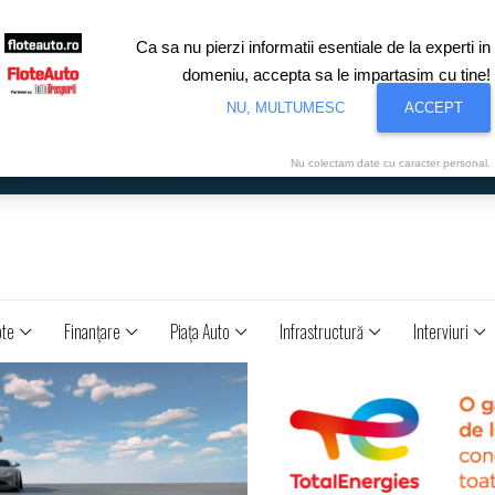
Ca sa nu pierzi informatii esentiale de la experti in
domeniu, accepta sa le impartasim cu tine!
NU, MULTUMESC
ACCEPT
Nu colectam date cu caracter personal.
ote
Finanţare
Piaţa Auto
Infrastructură
Interviuri