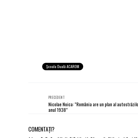
Școala Duală ACAROM
PRECEDENT
Nicolae Noica: ”România are un plan al autostrăzilo
anul 1938”
COMENTAȚI?