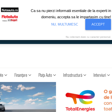
Ca sa nu pierzi informatii esentiale de la experti in
domeniu, accepta sa le impartasim cu tine!
NU, MULTUMESC
ACCEPT
Nu colectam date cu caracter personal.
ote
Finanţare
Piaţa Auto
Infrastructură
Interviuri