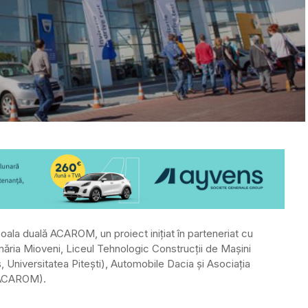
la duală ACAROM, un proiect inițiat în parteneriat cu
rimăria Mioveni, Liceul Tehnologic Construcții de Mașini
 Universitatea Pitești), Automobile Dacia și Asociația
 (ACAROM).