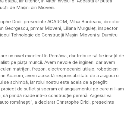
mă etapă, iar ulterior, în viitor, nivelul 5. Aceasta ar putea
ucții de Mașini din Mioveni.
ophe Dridi, președinte ACAROM, Mihai Bordeanu, director
on Georgescu, primar Mioveni, Liliana Murguleț, inspector
Liceul Tehnologic de Construcţii Maşini Mioveni și Dumitru
 are un nivel excelent în România, dar trebuie să fie însoțit de
aliști pe piața muncii. Avem nevoie de ingineri, dar avem
culeri matrițeri, frezori, electromecanici utilaje, roboticieni,
ie, prin Acarom, avem această responsabilitate de a asigura o
l se schimbă, iar rolul nostru este acela de a pregăti
n proiect de suflet și speram că angajamentul pe care ni l-am
lui, să prindă roade într-o construcție perenă. Argeșul va
ei auto românești”, a declarat Christophe Dridi, președinte