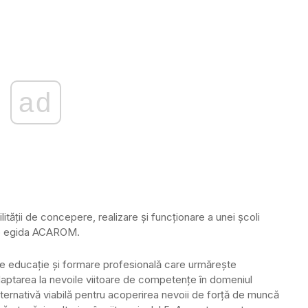
ad
lității de concepere, realizare şi funcționare a unei școli
sub egida ACAROM.
e educație și formare profesională care urmărește
adaptarea la nevoile viitoare de competențe în domeniul
lternativă viabilă pentru acoperirea nevoii de forță de muncă