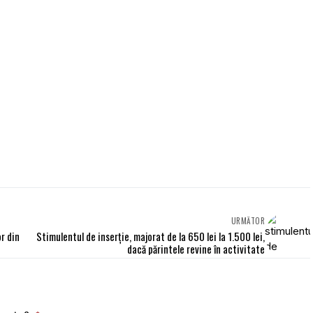
URMĂTOR
r din
Stimulentul de inserție, majorat de la 650 lei la 1.500 lei,
dacă părintele revine în activitate