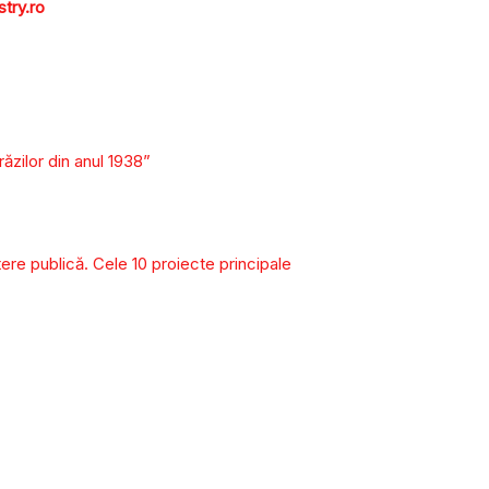
try.ro
ăzilor din anul 1938”
tere publică. Cele 10 proiecte principale