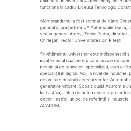
calificată de nivel 3 si 4 (tehnicieni) într-o pri
funcționa în cadrul Liceului Tehnologic Constr
Memorandumul a fost semnat de către Christ
general și președinte CA Automobile Dacia, I
școlar general Argeș, Zorina Tudor, director 
Chirleșan, rector Universitatea din Pitești.
”Învățământul universitar este indispensabil și
învățământul dual pentru că e nevoie de speci
nevoie și de tehnicieni specializați, cum ar fi s
specialiști în digital. Noi, la nivel de industr
dezvoltare durabilă acestui sector. Automobilu
generațiile viitoare. Școala duală Acarom e u
luat astăzi, alături de actori cheie ai proiectu
deveni, astfel, un pol de referință al industri
ACAROM.