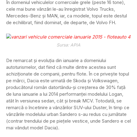
În domeniul vehiculelor comerciale grele (peste 16 tone),
cele mai bune vânzări le-au înregistrat Volvo Trucks,
Mercedes-Benz și MAN, iar, ca modele, topul este destul
de echilibrat, fiind dominat, de departe, de Volvo FH.
Sursa: APIA
De remarcat și evoluția din ianuarie a domeniului
autoturismelor, dat fiind că multe dintre acestea sunt
achiziționate de companii, pentru flote. În ce privește topul
pe mărci, Dacia este urmată de Skoda și Volkswagen,
producătorul român datortându-și creșterea de 30% față
de luna ianuarie a lui 2014 performanței modelului Logan,
atât în versiunea sedan, cât și break MCV. Totodată, se
remarcă o încetinire a vânzărilor SUV-ului Duster, în timp ce
vânzările modelului urban Sandero s-au redus cu jumătate
(contrar trendului de pe piețele vestice, unde Sandero e cel
mai vândut model Dacia).