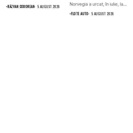
din...
Norvegia a urcat, în iulie, la...
•
RĂZVAN CODOREAN
5 AUGUST 2026
•
FLOTE AUTO
5 AUGUST 2026