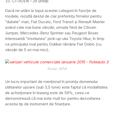
CITROEN – 29 unități
Dacă ne uităm la topul acestei categorii în funcție de
modele, rezultă destul de clar preferința firmelor pentru
”dubele” mari, Fiat Ducato, Ford Transit și Renault Master
având cele mai bune vânzări, urmate fiind de Citroen
Jumper, Mercedes-Benz Sprinter sau Peugeot Boxer.
Interesantă ”imixtiunea” pick-up-ului Toyota Hilux, în timp
ce principalul rival pentru Dokker rămâne Fiat Doblo (cu
vânzări de 5 ori mai mici).
Sursa: APIA
Un lucru important de menționat în privința domeniului
utilitarelor ușoare (sub 3,5 tone) este faptul că modalitatea
de achizițonare în leasing este de 59%, ceea ce
demonstrează că mai este mult loc pentru dezvoltarea
acestui tip de instrument de finanțare.