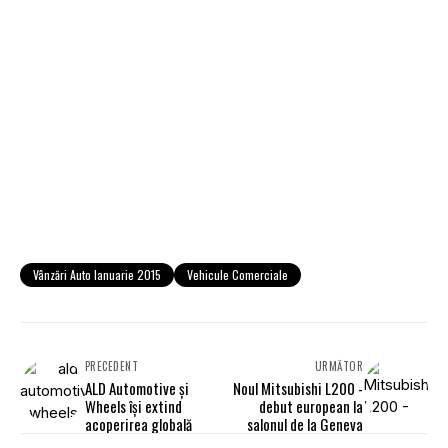
Vânzări Auto Ianuarie 2015
Vehicule Comerciale
PRECEDENT
URMĂTOR
ALD Automotive şi
Noul Mitsubishi L200 -
Wheels îşi extind
debut european la
acoperirea globală
salonul de la Geneva