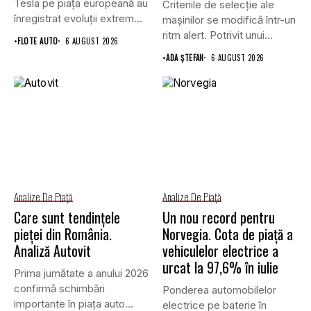
Tesla pe piața europeană au
Criteriile de selecție ale
înregistrat evoluții extrem
mașinilor se modifică într-un
de...
ritm alert. Potrivit unui...
•
FLOTE AUTO
6 AUGUST 2026
•
ADA ȘTEFAN
6 AUGUST 2026
Analize De Piață
Analize De Piață
Care sunt tendințele
Un nou record pentru
pieței din România.
Norvegia. Cota de piață a
Analiză Autovit
vehiculelor electrice a
urcat la 97,6% în iulie
Prima jumătate a anului 2026
confirmă schimbări
Ponderea automobilelor
importante în piața auto
electrice pe baterie în