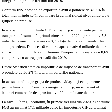
înregistrat în primele trei luni din 2019.
Conform INS, acest tip de exporturi a avut o pondere de 48,3% în
total, menţinându-se în continuare la cel mai ridicat nivel dintre toate
grupele de produse.
În acelaşi timp, importurile CIF de maşini şi echipamente pentru
transport au însumat, în primul trimestru din 2020, aproximativ 7,8
miliarde de euro, în scădere cu 0,7% faţă de intervalul similar din
anul precedent. Din această valoare, aproximativ 6 miliarde de euro
au fost bunuri importate din Uniunea Europeană, în creştere cu 0,6%
comparativ cu aceeaşi perioadă din 2019.
Datele Statisticii arată că importurile de mijloace de transport au avut
o pondere de 36,2% în totalul importurilor naţionale.
În aceste condiţii, pe grupa de produse „Maşini şi echipamente
pentru transport”, România a înregistrat, totuşi, un excedent al
balanţei comerciale de aproximativ 400 de milioane de euro.
La nivelul întregii economii, în primele trei luni din 2020, exporturile
FOB au însumat 17,1 miliarde euro, iar importurile CIF au totalizat