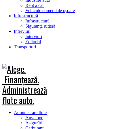
Industrie auto
Rent a car
Vehicule comerciale uşoare
Infrastructură
Infrastructură
Siguranţă rutieră
Interviuri
Interviuri
Editorial
Transporturi
Administrare flote
Anvelope
Asigurări
Carburanţi