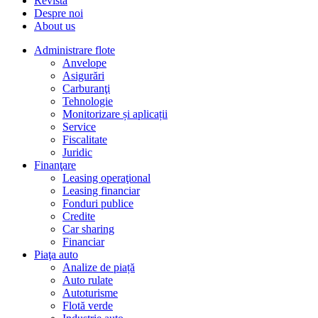
Revista
Despre noi
About us
Administrare flote
Anvelope
Asigurări
Carburanţi
Tehnologie
Monitorizare și aplicații
Service
Fiscalitate
Juridic
Finanţare
Leasing operaţional
Leasing financiar
Fonduri publice
Credite
Car sharing
Financiar
Piaţa auto
Analize de piață
Auto rulate
Autoturisme
Flotă verde