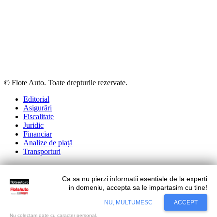
© Flote Auto. Toate drepturile rezervate.
Editorial
Asigurări
Fiscalitate
Juridic
Financiar
Analize de piață
Transporturi
Ca sa nu pierzi informatii esentiale de la experti
Situl nostru utilizeaza cookies. Ce inseamna cookie?
Aflati mai
in domeniu, accepta sa le impartasim cu tine!
mult...
NU, MULTUMESC
ACCEPT
Accept
Nu colectam date cu caracter personal.