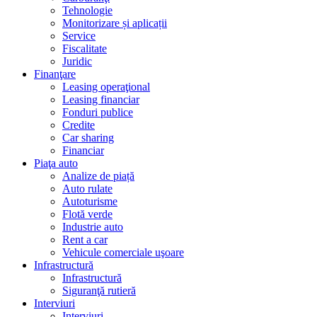
Tehnologie
Monitorizare și aplicații
Service
Fiscalitate
Juridic
Finanţare
Leasing operaţional
Leasing financiar
Fonduri publice
Credite
Car sharing
Financiar
Piaţa auto
Analize de piață
Auto rulate
Autoturisme
Flotă verde
Industrie auto
Rent a car
Vehicule comerciale uşoare
Infrastructură
Infrastructură
Siguranţă rutieră
Interviuri
Interviuri