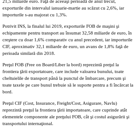
21,5 miliarde euro. Faţă de aceeaşi perioadă de anul trecut,
exporturile din intervalul ianuarie-martie au scăzut cu 2,6%, iar
importurile s-au majorat cu 1,3%.
Potrivit INS, la finalul lui 2019, exporturile FOB de maşini şi
echipamente pentru transport au însumat 32,58 miliarde de euro, în
creştere cu doar 1,6% comparativ cu anul precedent, iar importurile
CIF, aproximativ 32,1 miliarde de euro, un avans de 1,8% faţă de
perioada similară din 2018.
Preţul FOB (Free on Board/Liber la bord) reprezintă preţul la
frontiera ţării exportatoare, care include valoarea bunului, toate
cheltuielile de transport până la punctul de îmbarcare, precum şi
toate taxele pe care bunul trebuie să le suporte pentru a fi încărcat la
bord.
Preţul CIF (Cost, Insurance, Freight/Cost, Asigurare, Navlu)
reprezintă preţul la frontiera ţării importatoare, care cuprinde atât
elementele componente ale preţului FOB, cât şi costul asigurării şi
transportului internaţional.