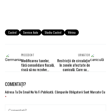
Castrol
Service Auto
Studiu Castrol
Vitrina
PRECEDENT
URMĂTOR
Modificarea taxelor,
Restricții de circulație
fără consolidare fiscală,
în zonele afectate de
riscă să nu rezolve
caniculă. Care sunt
problema bugetului
excepțiile
COMENTAȚI?
Adresa Ta De Email Nu Va Fi Publicată.
Câmpurile Obligatorii Sunt Marcate Cu
*