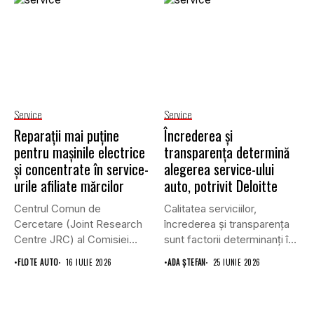
Service
Service
Reparații mai puține
Încrederea și
pentru mașinile electrice
transparența determină
și concentrate în service-
alegerea service-ului
urile afiliate mărcilor
auto, potrivit Deloitte
Centrul Comun de
Calitatea serviciilor,
Cercetare (Joint Research
încrederea și transparența
Centre JRC) al Comisiei
sunt factorii determinanți în
Europene susține...
alegerea service-ului auto,...
•
FLOTE AUTO
16 IULIE 2026
•
ADA ȘTEFAN
25 IUNIE 2026