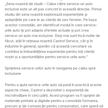
„Seria noastră de studii – Calea către service-uri auto
incluzive este un alt pas concret în această direcție. Primul
studiu din seria noastră explorează experiențele și
așteptările pe care le au clienții de sex feminin. Pe baza
acestor constatări, am identificat modul în care service-
urile auto își pot adapta ofertele actuale și pot crea
service-uri auto mai incluzive. Deși mai sunt încă multe de
făcut, atât în rețeaua noastră Castrol Service, cât și în
industrie în general, sperăm că această cercetare va
contribui la îmbunătățirea experienței pentru toți clienții
noștri și a oportunităților pentru service-urile auto.”
Sprijinirea service-urilor auto în navigarea pe calea spre
incluziune
Pentru a ajuta service-urile auto să pună în practică aceste
aspecte cheie, Castrol a dezvoltat o experiență de
microînvățare în cinci părți. Acest program va fi sprijinit de
materiale printate și digitale pentru a consolida formarea,
precum și de comunicări pentru consumatori, care speră să