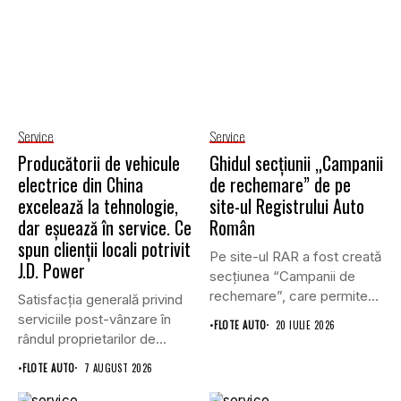
Service
Service
Producătorii de vehicule
Ghidul secțiunii „Campanii
electrice din China
de rechemare” de pe
excelează la tehnologie,
site-ul Registrului Auto
dar eșuează în service. Ce
Român
spun clienții locali potrivit
Pe site-ul RAR a fost creată
J.D. Power
secțiunea “Campanii de
rechemare”, care permite...
Satisfacția generală privind
serviciile post-vânzare în
•
FLOTE AUTO
20 IULIE 2026
rândul proprietarilor de
vehicule cu energie...
•
FLOTE AUTO
7 AUGUST 2026