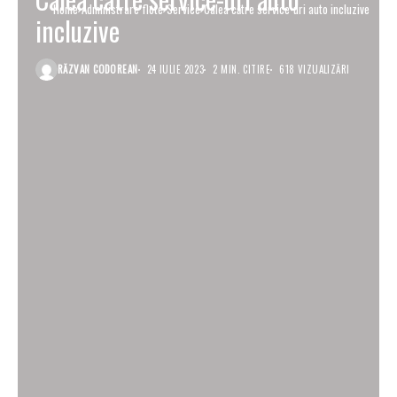
Home
Administrare flote
Service
Calea către service-uri auto incluzive
incluzive
RĂZVAN CODOREAN
24 IULIE 2023
2 MIN. CITIRE
618 VIZUALIZĂRI